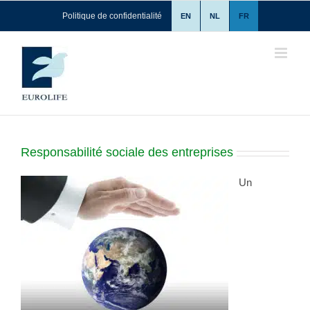
Skip
Politique de confidentialité
EN
NL
FR
to
content
Responsabilité sociale des entreprises
Un